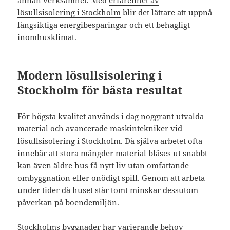
annan verksamhet. Med
erfarenhet av
lösullsisolering i Stockholm
blir det lättare att uppnå
långsiktiga energibesparingar och ett behagligt
inomhusklimat.
Modern lösullsisolering i
Stockholm för bästa resultat
För högsta kvalitet används i dag noggrant utvalda
material och avancerade maskintekniker vid
lösullsisolering i Stockholm. Då själva arbetet ofta
innebär att stora mängder material blåses ut snabbt
kan även äldre hus få nytt liv utan omfattande
ombyggnation eller onödigt spill. Genom att arbeta
under tider då huset står tomt minskar dessutom
påverkan på boendemiljön.
Stockholms byggnader har varierande behov