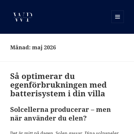
MENY
OCH
WP Motor
WIDGETS
Månad:
maj 2026
Så optimerar du
egenförbrukningen med
batterisystem i din villa
Solcellerna producerar – men
när använder du elen?
Det är mitt på dagen. Solen gassar. Dina solpaneler