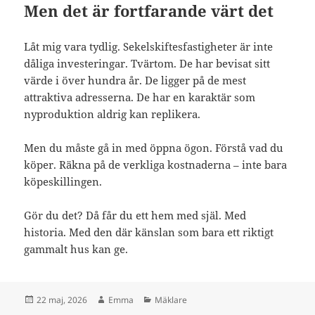
Men det är fortfarande värt det
Låt mig vara tydlig. Sekelskiftesfastigheter är inte
dåliga investeringar. Tvärtom. De har bevisat sitt
värde i över hundra år. De ligger på de mest
attraktiva adresserna. De har en karaktär som
nyproduktion aldrig kan replikera.
Men du måste gå in med öppna ögon. Förstå vad du
köper. Räkna på de verkliga kostnaderna – inte bara
köpeskillingen.
Gör du det? Då får du ett hem med själ. Med
historia. Med den där känslan som bara ett riktigt
gammalt hus kan ge.
Postat
Författare
Kategorier
22 maj, 2026
Emma
Mäklare