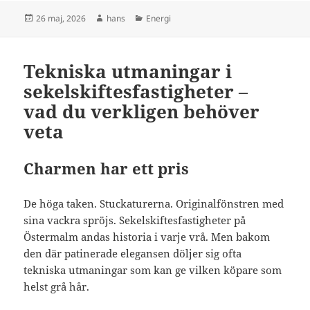
Postat
Författare
Kategorier
26 maj, 2026
hans
Energi
Tekniska utmaningar i
sekelskiftesfastigheter –
vad du verkligen behöver
veta
Charmen har ett pris
De höga taken. Stuckaturerna. Originalfönstren med
sina vackra spröjs. Sekelskiftesfastigheter på
Östermalm andas historia i varje vrå. Men bakom
den där patinerade elegansen döljer sig ofta
tekniska utmaningar som kan ge vilken köpare som
helst grå hår.