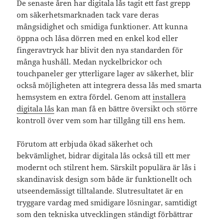
De senaste åren har digitala lås tagit ett fast grepp
om säkerhetsmarknaden tack vare deras
mångsidighet och smidiga funktioner. Att kunna
öppna och låsa dörren med en enkel kod eller
fingeravtryck har blivit den nya standarden för
många hushåll. Medan nyckelbrickor och
touchpaneler ger ytterligare lager av säkerhet, blir
också möjligheten att integrera dessa lås med smarta
hemsystem en extra fördel. Genom att
installera
digitala lås
kan man få en bättre översikt och större
kontroll över vem som har tillgång till ens hem.
Förutom att erbjuda ökad säkerhet och
bekvämlighet, bidrar digitala lås också till ett mer
modernt och stilrent hem. Särskilt populära är lås i
skandinavisk design som både är funktionellt och
utseendemässigt tilltalande. Slutresultatet är en
tryggare vardag med smidigare lösningar, samtidigt
som den tekniska utvecklingen ständigt förbättrar